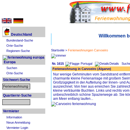
Deutschland
Willkommen b
Bundesland-Suche
Orte-Suche
Startseite
>
Ferienwohnungen Carvoeiro
Regionen-Suche
Europa
Nr. 1615
Portugal
Details
Suche
Suchen
Ferienwohnung in Carvoeiro (Algarve)
Orte-Suche
Nur wenige Gehminuten vom Sandstrand entfern
charmante kleine Ferienanlage mit großem Swim
Stichwort-Suche
Großzügigkeit in der Aufteilung der Innen- und 
auszeichnet. Von hier aus erreichen Sie zahlreic
kleine verträumte Buchten. Links und rechts v
unbeschreiblich schöne Spazierwege ab. Sie kö
Quartiernr-Suche
am Meer entlang laufen...
Vermieter
Information
Neue Anmeldung
Vermieter Login