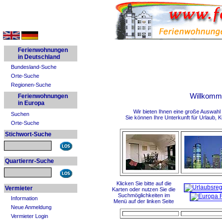
Ferienwohnungen
in Deutschland
Bundesland-Suche
Orte-Suche
Regionen-Suche
Willkomm
Ferienwohnungen
in Europa
Wir bieten Ihnen eine große Auswah
Suchen
Sie können Ihre Unterkunft für Urlaub, K
Orte-Suche
Stichwort-Suche
Quartiernr-Suche
Klicken Sie bitte auf die
Vermieter
Karten
oder nutzen Sie die
Suchmöglichkeiten im
Information
Menü auf der linken Seite
Neue Anmeldung
Vermieter Login