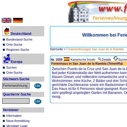
Deutschland
Willkommen bei Fer
Bundesland-Suche
Orte-Suche
Startseite
>
Ferienwohnungen San Juan de la Rambla
Regionen-Suche
Nr. 1559
Kanarische Inseln
Details
Suche
Europa
Ferienhaus in San Juan de la Rambla (Teneriffa)
Suchen
Zwischen Puerto de la Cruz und San Juan de la R
Orte-Suche
fast jeder Küstenstraße der Welt aufnehmen ka
blauen Ozean, und mittendrin romantische und st
Stichwort-Suche
Wohnzimmer, eine Küche, 2 Bäder und drei Schl
gerichtete Dachterrasse sowie ein Badezimmer l
Das Haus ist für 6 Personen ideal geeignet. Ru
sehr gepflegt angelegten Garten mit Bananen, O
Quartiernr-Suche
riesig.
Vermieter
Information
Neue Anmeldung
Vermieter Login