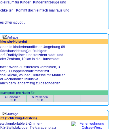
Spielraum für Kinder ; Kinderfahrzeuge und
ichkeiten ! Kommt doch einfach mal raus und
sichter &quot; .
n
Anfrage
hleswig-Holstein)
sonen in kinderfreundlicher Umgebung.69
Südostausrichtung)auf ruhigem
f. Dorfidyllisch und trotzdem stadt- und
der Zentrum, 10 km in die Hansestadt
ttet. Wohn-/ Essbereich kombiniert, 3
coach). 1 Doppelschlafzimmer mit
nbauküche, Vollbad, Terrasse mit Mobiliar
nd wöchendlich inklusive.
 auch gern längerfristig zu gesonderten
samtpreis pro Nacht für
4 Personen
5 Personen
55 €
55 €
n
Anfrage
tz (Schleswig-Holstein)
etet komfortable 2-Zimmer-
fz-Stellplatz oder Tiefgaragenplatz