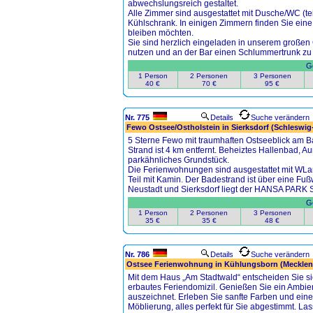
abwechslungsreich gestaltet.
Alle Zimmer sind ausgestattet mit Dusche/WC (tei
Kühlschrank. In einigen Zimmern finden Sie eine 
bleiben möchten.
Sie sind herzlich eingeladen in unserem großen 
nutzen und an der Bar einen Schlummertrunk z
Ge
1 Person
2 Personen
3 Personen
40 €
70 €
95 €
Nr. 775
Details
Suche verändern
Fewo Ostsee/Ostholstein in Sierksdorf (Schleswig
5 Sterne Fewo mit traumhaften Ostseeblick am B
Strand ist 4 km entfernt. Beheiztes Hallenbad, 
parkähnliches Grundstück.
Die Ferienwohnungen sind ausgestattet mit WLan
Teil mit Kamin. Der Badestrand ist über eine Fu
Neustadt und Sierksdorf liegt der HANSA PARK S
Ge
1 Person
2 Personen
3 Personen
35 €
35 €
48 €
Nr. 786
Details
Suche verändern
Ostsee Ferienwohnung in Kühlungsborn (Meckle
Mit dem Haus „Am Stadtwald“ entscheiden Sie sic
erbautes Feriendomizil. Genießen Sie ein Ambien
auszeichnet. Erleben Sie sanfte Farben und ein
Möblierung, alles perfekt für Sie abgestimmt. L