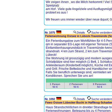
Wir zeigen ihnen , wo die Milch herkommt ! Viel 
Spielplatz
am Hof . Viele gute Angelziele und Ausflugsmögl
probiert es aus !
Wir freuen uns immer wieder über neue &quot; Ge
Nr. 1075
Details
Suche veränder
Ferienwohnung Ostsee in Lübeck-Travemünde (Sc
Ein Ferienbungalow zum Wohlfühlen für 4-5 Per
qm in separater EG-Lage mit eigener Terrasse (
Einfamilienhausgrundstück in Travemünde-Ivendor
strandnah: 4 km zum Strand, 2 km zum Travemün
Lübeck!
Die Wohnung ist grosszügig und modern ausgesta
Schlafplätze sind hier möglich (1 Bett, 1 Schlaf
Ankleideraum (Kinderbett möglich), Küche mit Ei
und Grill. Frische Bettwäsche und Handtücher si
Falls Sie beruflich unterwegs sind, vermieten wir
Konditionen. Sprechen Sie uns an!
Ge
1 Person
2 Personen
3 Personen
50 €
50 €
50 €
Nr. 1092
Details
Suche veränder
Fewo Ostsee Lübecker Bucht in Haffkrug-Scharbeu
Haus Strandschlößchen in direkter Strandlage bi
Ferienwohnungen. Belegung bis zu 4 Personen. K