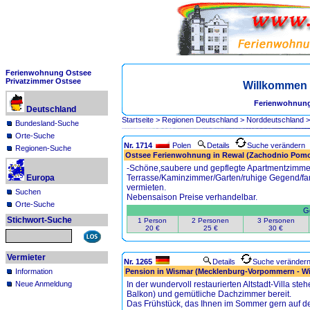
Ferienwohnung Ostsee
Privatzimmer Ostsee
Willkommen 
Ferienwohnung
Deutschland
Startseite
>
Regionen Deutschland
>
Norddeutschland
Bundesland-Suche
Orte-Suche
Nr. 1714
Polen
Details
Suche verändern
Regionen-Suche
Ostsee Ferienwohnung in Rewal (Zachodnio Pomo
-Schöne,saubere und gepflegte Apartmentzimme
Europa
Terrasse/Kaminzimmer/Garten/ruhige Gegend/fa
vermieten.
Suchen
Nebensaison Preise verhandelbar.
Orte-Suche
Ge
Stichwort-Suche
1 Person
2 Personen
3 Personen
20 €
25 €
30 €
Vermieter
Nr. 1265
Details
Suche veränder
Information
Pension in Wismar (Mecklenburg-Vorpommern - W
Neue Anmeldung
In der wundervoll restaurierten Altstadt-Villa st
Balkon) und gemütliche Dachzimmer bereit.
Das Frühstück, das Ihnen im Sommer gern auf der T