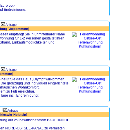
 Euro 55,-
nd Endreinigung;
Anfrage
nburg-Vorpommern)
szeit empfängt Sie in unmittelbarer Nähe
wohnung für 1-2 Personen gestaltet Ihren
 Strand, Einkaufsmöglichkeiten und
Anfrage
pommern)
) heißt Sie das Haus „Olymp“ willkommen.
 Die großzügig und individuell eingerichtete
behaglichen Wohnkomfort.
em zu Fuß erreichbar.
 Tage incl. Endreinigung;
n
Anfrage
hleswig-Holstein)
ohnung auf vollbewirtschaftetem BAUERNHOF
önen NORD-OSTSEE-KANAL zu vermieten .