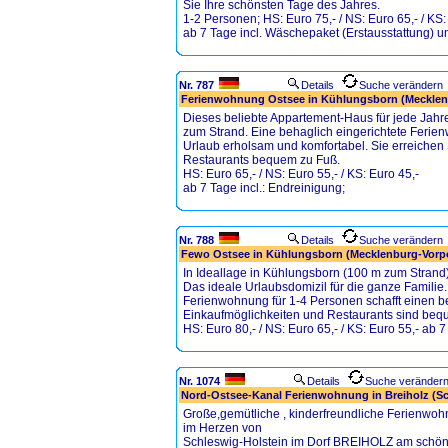
Sie Ihre schönsten Tage des Jahres.
1-2 Personen; HS: Euro 75,- / NS: Euro 65,- / KS:
ab 7 Tage incl. Wäschepaket (Erstausstattung) u
Nr. 787
Details
Suche verändern
Ferienwohnung Ostsee in Kühlungsborn (Meckle
Dieses beliebte Appartement-Haus für jede Jahre
zum Strand. Eine behaglich eingerichtete Ferien
Urlaub erholsam und komfortabel. Sie erreichen
Restaurants bequem zu Fuß.
HS: Euro 65,- / NS: Euro 55,- / KS: Euro 45,-
ab 7 Tage incl.: Endreinigung;
Nr. 788
Details
Suche verändern
Fewo Ostsee in Kühlungsborn (Mecklenburg-Vor
In Ideallage in Kühlungsborn (100 m zum Strand
Das ideale Urlaubsdomizil für die ganze Familie.
Ferienwohnung für 1-4 Personen schafft einen 
Einkaufmöglichkeiten und Restaurants sind bequ
HS: Euro 80,- / NS: Euro 65,- / KS: Euro 55,- ab 7
Nr. 1074
Details
Suche veränder
Nord-Ostsee-Kanal Ferienwohnung in Breiholz (Sc
Große,gemütliche , kinderfreundliche Ferienw
im Herzen von
Schleswig-Holstein im Dorf BREIHOLZ am sch