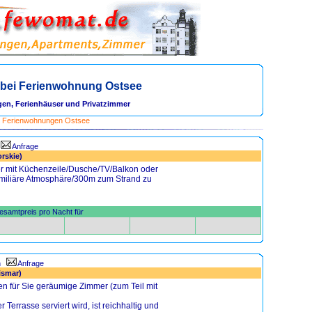
bei Ferienwohnung Ostsee
en, Ferienhäuser und Privatzimmer
>
Ferienwohnungen Ostsee
Anfrage
rskie)
r mit Küchenzeile/Dusche/TV/Balkon oder
miliäre Atmosphäre/300m zum Strand zu
samtpreis pro Nacht für
n
Anfrage
ismar)
ehen für Sie geräumige Zimmer (zum Teil mit
errasse serviert wird, ist reichhaltig und