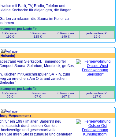
lweise mit Bad), TV, Radio, Telefon und
kleine Kochecke für diejenigen, die länger
Garten zu relaxen, die Sauna im Keller zu
u nehmen.
samtpreis pro Nacht für
4 Personen
5 Personen
6 Personen
jede weitere P.
110 €
125 €
140 €
15 €
Anfrage
-Holstein)
adestrand von Sierksdorf. Timmendorfer
Außenpool,Sauna, Solarium, Meerblick, großes,
, Küchen mit Geschirrspüler, SAT-TV, zum
ßweg zu erreichen. Am Ortsrand zwischen
ierksdorf.
samtpreis pro Nacht für
4 Personen
5 Personen
6 Personen
jede weitere P.
66 €
97 €
107 €
117 €
Anfrage
nburg-Vorpommern)
h für ein 1997 im alten Bäderstil neu
te, das sich durch seinen Komfort
e hochwertige und geschmackvolle
assen Sie Ihren Stress zuhause und genießen