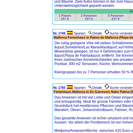
und Bäume. Zwei Autos können in der zum Hau
Unterstellmöglichkeit geparkt werden.
Ge
1 Person
2 Personen
3 Personen
257 €
257 €
257 €
Nr. 1749
Spanien
Details
Suche veränder
Mallorca Ferienhaus in Palma de Mallorca (Playa de
Die ruhig gelegene Villa mit sieben Schlafzimmern
&quot;Sometimes/Las Maravillas&quot; auf Höhe 
Meereslinie gelegen, ist nur 4 Gehminuten zum
&quot;Playa de Palma&quot; entfernt. Sie können
ihren zahlreichen Annehmlichkeiten wie private
Poolbar, 300 m2 Terrassen, Küche, Wohnzimmer 
Kleingruppen bis zu 7 Personen erhalten 50 % Ra
Nr. 1750
Spanien
Details
Suche veränder
Ferienhaus Mallorca in Es Garrovers Nahe Palma (B
Das Anwesen ist mit viel Liebe und Detail eingeri
und preisgünstig. Ideal für grosse Familien ode
Grundstück hat mediterrane Pflanzen und Bäume
Mandeln, Oliven, Johannisbrotbaum, Palmen, Ros
Das gesamte Anwesen ist sicher umzäunt und v
Aussen. Vor allem der Poolbereich ist von hoh
Mietpreis/Anwesen/Woche: zwischen 420 Euro 