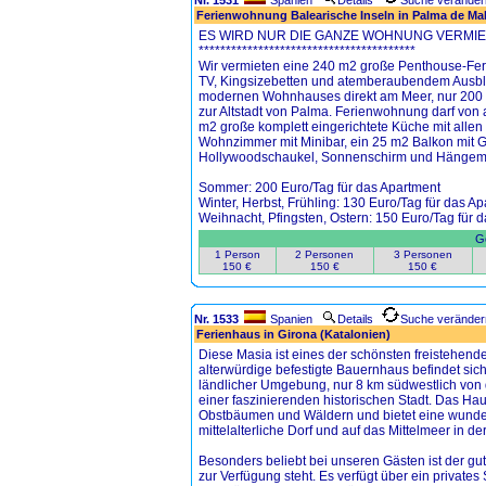
Nr. 1531
Spanien
Details
Suche veränder
Ferienwohnung Balearische Inseln in Palma de Mal
ES WIRD NUR DIE GANZE WOHNUNG VERMIE
****************************************
Wir vermieten eine 240 m2 große Penthouse-Fer
TV, Kingsizebetten und atemberaubendem Ausbli
modernen Wohnhauses direkt am Meer, nur 200 m
zur Altstadt von Palma. Ferienwohnung darf von a
m2 große komplett eingerichtete Küche mit alle
Wohnzimmer mit Minibar, ein 25 m2 Balkon mit 
Hollywoodschaukel, Sonnenschirm und Hängema
Sommer: 200 Euro/Tag für das Apartment
Winter, Herbst, Frühling: 130 Euro/Tag für das A
Weihnacht, Pfingsten, Ostern: 150 Euro/Tag für 
Ge
1 Person
2 Personen
3 Personen
150 €
150 €
150 €
Nr. 1533
Spanien
Details
Suche veränder
Ferienhaus in Girona (Katalonien)
Diese Masia ist eines der schönsten freistehend
alterwürdige befestigte Bauernhaus befindet sic
ländlicher Umgebung, nur 8 km südwestlich von d
einer faszinierenden historischen Stadt. Das Ha
Obstbäumen und Wäldern und bietet eine wunder
mittelalterliche Dorf und auf das Mittelmeer in de
Besonders beliebt bei unseren Gästen ist der gu
zur Verfügung steht. Es verfügt über ein privat