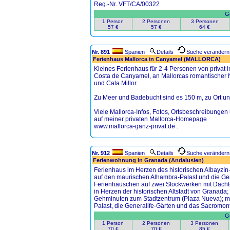
Reg.-Nr. VFT/CA/00322
Ge
1 Person
2 Personen
3 Personen
57 €
57 €
64 €
Nr. 891
Spanien
Details
Suche verändern
Ferienhaus Mallorca in Canyamel (MALLORCA)
Kleines Ferienhaus für 2-4 Personen von privat 
Costa de Canyamel, an Mallorcas romantischer 
und Cala Millor.
Zu Meer und Badebucht sind es 150 m, zu Ort un
Viele Mallorca-Infos, Fotos, Ortsbeschreibungen
auf meiner privaten Mallorca-Homepage
www.mallorca-ganz-privat.de .
Nr. 912
Spanien
Details
Suche verändern
Ferienwohnung in Granada (Andalusien)
Ferienhaus im Herzen des historischen Albayzín-
auf den maurischen Alhambra-Palast und die Gen
Ferienhäuschen auf zwei Stockwerken mit Dachter
in Herzen der historischen Altstadt von Granada; 
Gehminuten zum Stadtzentrum (Plaza Nueva); mit
Palast, die Generalife-Gärten und das Sacromont
Ge
1 Person
2 Personen
3 Personen
70 €
70 €
85 €