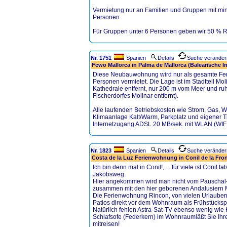
Vermietung nur an Familien und Gruppen mit mi
Personen.
Für Gruppen unter 6 Personen geben wir 50 % R
Nr. 1751
Spanien
Details
Suche veränder
Fewo Mallorca in Palma de Mallorca (Balearische I
Diese Neubauwohnung wird nur als gesamte Fe
Personen vermietet. Die Lage ist im Stadtteil Mo
Kathedrale entfernt, nur 200 m vom Meer und r
Fischerdorfes Molinar entfernt).
Alle laufenden Betriebskosten wie Strom, Gas, W
Klimaanlage Kalt/Warm, Parkplatz und eigener Ti
Internetzugang ADSL 20 MB/sek. mit WLAN (WIFI)
Nr. 1823
Spanien
Details
Suche veränder
Costa de la Luz Ferienwohnung in Conil de la Fro
Ich bin denn mal in Conil!, ....für viele ist Conil 
Jakobsweg.
Hier angekommen wird man nicht vom Pauschal-
zusammen mit den hier geborenen Andalusiern 
Die Ferienwohnung Rincon, von vielen Urlauber
Patios direkt vor dem Wohnraum als Frühstückspl
Natürlich fehlen Astra-Sat-TV ebenso wenig wie K
Schlafsofe (Federkern) im Wohnraumläßt Sie Ihre
mitreisen!