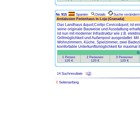
Nr. 915
Spanien
Details
Suche verändern
Andalusien Ferienhaus in Loja (Granada)
Das Landhaus &quot;Cortijo Cevico&quot; ist ei
seine originale Bauweise und Ausstattung erhalt
ist nun mit moderner Infrastruktur wie z.B. elekt
Grillmöglichkeit und Außenpool ausgestattet. Mit
Wohnzimmern, Küche, Spielzimmer, zwei Badezim
komfortable Unterkunftsmöglichkeit für maximal 
Ge
1 Person
2 Personen
3 Personen
120 €
120 €
120 €
2
14 Suchresultate
1
|
|
Seitenanfang