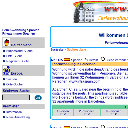
Ferienwohnung Spanien
Privatzimmer Spanien
Willkommen 
Ferienwohnung
Deutschland
Startseite
>
Suchresultate
Bundesland-Suche
Orte-Suche
Nr. 1425
Spanien
Details
Suche veränder
Regionen-Suche
Ferienwohnung in Barcelona
Wohnung wird in die nahe dem Anfang des berüh
Europa
Wohnung ist verwendbar fur 4 Personen. Sie hat 
konnen wir Ihnen 32 Wohnungen im Barcelona an
Suchen
Personen. www.intraspain.com
Orte-Suche
Apartment C is situated near the beginning of t
Stichwort-Suche
distance are the ports. This apartment is suitabl
two 1-persons beds. All the things worth sightsee
32 apartments more in Barcelona.
Vermieter
Ge
1 Person
2 Personen
3 Personen
Information
75 €
75 €
85 €
Neue Anmeldung